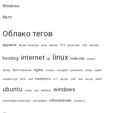
Windows
Авто
Облако тегов
aapanel
Active Directory
auto
debian
FTP
generator
hdd
hetzner
linux
internet
hosting
ip
mikrotik
mouse
nginx
mysql
NetFramework
nissan
orangepi
password
proxy
rapoo
routeros
raspberrypi
retro
root
rz-1
server
site
ssh
sunny
swift
ubuntu
windows
vesta
vpn
webmin
обновление
групповая политика
настройка
скорость