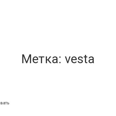
Метка:
vesta
AA
вать
Panel
и