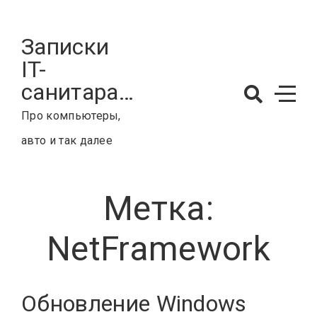
Skip
to
Записки
content
IT-
санитара…
Про компьютеры,
авто и так далее
Метка:
NetFramework
Обновление Windows