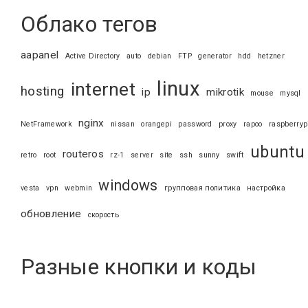
Облако тегов
aapanel
Active Directory
auto
debian
FTP
generator
hdd
hetzner
linux
internet
hosting
ip
mikrotik
mouse
mysql
nginx
NetFramework
nissan
orangepi
password
proxy
rapoo
raspberryp
ubuntu
routeros
retro
root
rz-1
server
site
ssh
sunny
swift
windows
vesta
vpn
webmin
групповая политика
настройка
обновление
скорость
Разные кнопки и коды