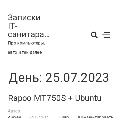
Skip
to
Записки
content
IT-
санитара…
Про компьютеры,
авто и так далее
День:
25.07.2023
Rapoo MT750S + Ubuntu
Автор:
Ra
Alexey
25.07.2023
Linux
Комментировать