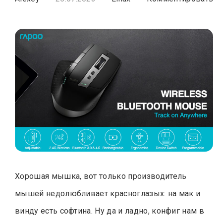
M
+
Ub
Хорошая мышка, вот только производитель
мышей недолюбливает красноглазых: на мак и
винду есть софтина. Ну да и ладно, конфиг нам в