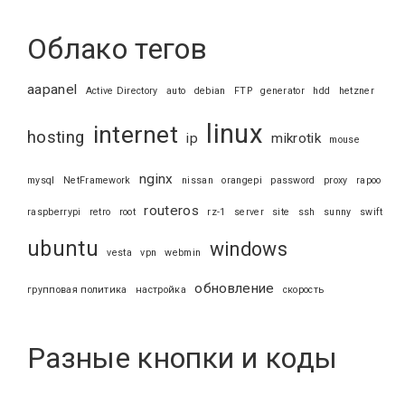
Облако тегов
aapanel
Active Directory
auto
debian
FTP
generator
hdd
hetzner
linux
internet
hosting
ip
mikrotik
mouse
nginx
mysql
NetFramework
nissan
orangepi
password
proxy
rapoo
routeros
raspberrypi
retro
root
rz-1
server
site
ssh
sunny
swift
ubuntu
windows
vesta
vpn
webmin
обновление
групповая политика
настройка
скорость
Разные кнопки и коды