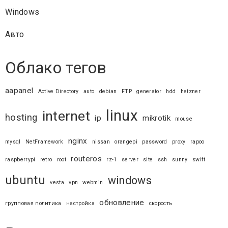
Windows
Авто
Облако тегов
aapanel
Active Directory
auto
debian
FTP
generator
hdd
hetzner
linux
internet
hosting
ip
mikrotik
mouse
nginx
mysql
NetFramework
nissan
orangepi
password
proxy
rapoo
routeros
raspberrypi
retro
root
rz-1
server
site
ssh
sunny
swift
ubuntu
windows
vesta
vpn
webmin
обновление
групповая политика
настройка
скорость