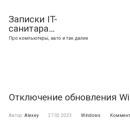
Skip
to
Записки IT-
content
санитара…
Про компьютеры, авто и так далее
Отключение обновления Wi
Автор:
Alexey
27.02.2023
Windows
Коммент