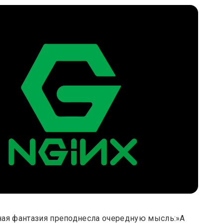
на
Orange
Pi
ная фантазия преподнесла очередную мысль:»А