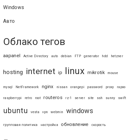
Windows
Авто
Облако тегов
aapanel
Active Directory
auto
debian
FTP
generator
hdd
hetzner
linux
internet
hosting
ip
mikrotik
mouse
nginx
mysql
NetFramework
nissan
orangepi
password
proxy
rapoo
routeros
raspberrypi
retro
root
rz-1
server
site
ssh
sunny
swift
ubuntu
windows
vesta
vpn
webmin
обновление
групповая политика
настройка
скорость